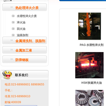
热处理淬火介质
水溶性淬火介质
淬火油
回火油
油添加剂
金属清洗剂、脱脂剂
PAG 水溶性淬火剂
金属加工液
防弹钢板
HSK快速淬火油
电话:023-68966601 68969655
手机：
传真:023-68966610
邮编:400039