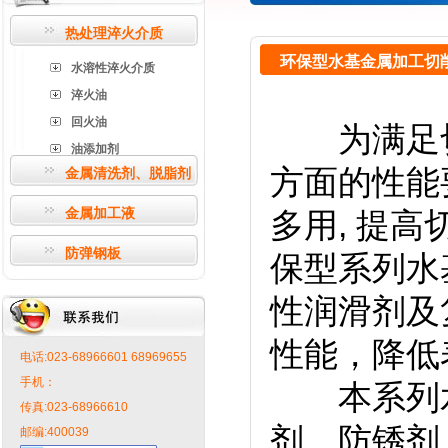
热处理淬火介质
环保型水基金属加工切
水溶性淬火介质
淬火油
回火油
为满足切
油添加剂
方面的性能
金属清洗剂、脱脂剂
金属加工液
多用, 提
防弹钢板
保型系列水
性润滑剂及
性能，降低
电话:023-68966601 68969655
手机：
本系列水
传真:023-68966610
剂、防锈剂
邮编:400039